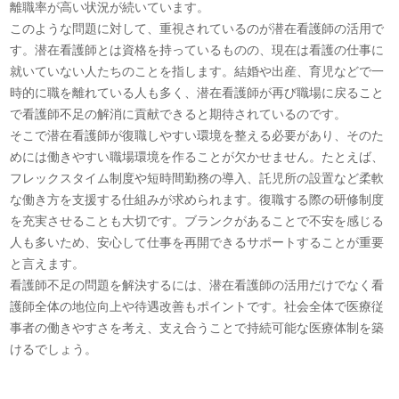
離職率が高い状況が続いています。
このような問題に対して、重視されているのが潜在看護師の活用で
す。潜在看護師とは資格を持っているものの、現在は看護の仕事に
就いていない人たちのことを指します。結婚や出産、育児などで一
時的に職を離れている人も多く、潜在看護師が再び職場に戻ること
で看護師不足の解消に貢献できると期待されているのです。
そこで潜在看護師が復職しやすい環境を整える必要があり、そのた
めには働きやすい職場環境を作ることが欠かせません。たとえば、
フレックスタイム制度や短時間勤務の導入、託児所の設置など柔軟
な働き方を支援する仕組みが求められます。復職する際の研修制度
を充実させることも大切です。ブランクがあることで不安を感じる
人も多いため、安心して仕事を再開できるサポートすることが重要
と言えます。
看護師不足の問題を解決するには、潜在看護師の活用だけでなく看
護師全体の地位向上や待遇改善もポイントです。社会全体で医療従
事者の働きやすさを考え、支え合うことで持続可能な医療体制を築
けるでしょう。